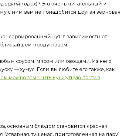
урецкий горох
)? Это очень питательный и
му с ним вам не понадобится другая зерновая
консервированный нут, в зависимости от
 в ближайшем продуктовом.
любым соусом, мясом или овощами. Из него
уску — хумус. Если вы любите его также, как
чем можно заменить кунжутную пасту в
иноа, основным блюдом становится красная
 (отварная, тушеная, приготовленная на пару)