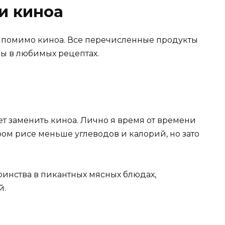
и киноа
я, помимо киноа. Все перечисленные продукты
пы в любимых рецептах.
т заменить киноа. Лично я время от времени
уром рисе меньше углеводов и калорий, но зато
оинства в пикантных мясных блюдах,
й.