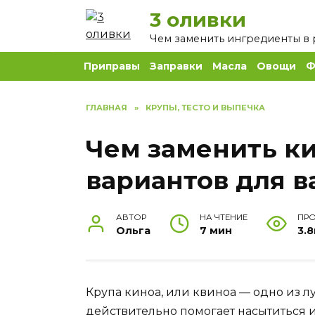
Перейти
3 оливки
к
Чем заменить ингредиенты в 
содержанию
Приправы
Заправки
Масла
Овощи
Ф
ГЛАВНАЯ
»
КРУПЫ, ТЕСТО И ВЫПЕЧКА
Чем заменить ки
вариантов для 
АВТОР
НА ЧТЕНИЕ
ПР
Ольга
7 мин
3.8
Крупа
киноа
, или
квиноа
— одно из л
действительно помогает насытиться 