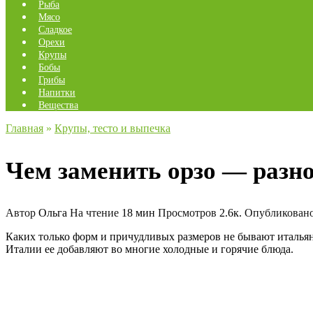
Рыба
Мясо
Сладкое
Орехи
Крупы
Бобы
Грибы
Напитки
Вещества
Главная
»
Крупы, тесто и выпечка
Чем заменить орзо — разн
Автор
Ольга
На чтение
18 мин
Просмотров
2.6к.
Опубликован
Каких только форм и причудливых размеров не бывают италья
Италии ее добавляют во многие холодные и горячие блюда.