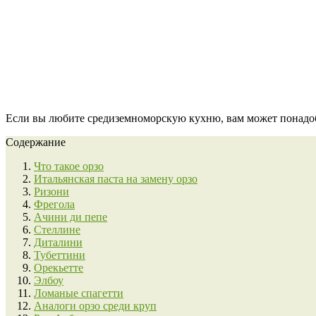
Если вы любите средиземноморскую кухню, вам может понадобит
Содержание
Что такое орзо
Итальянская паста на замену орзо
Ризони
Фрегола
Ачини ди пепе
Стеллине
Диталини
Тубеттини
Орекьетте
Элбоу
Ломаные спагетти
Аналоги орзо среди круп