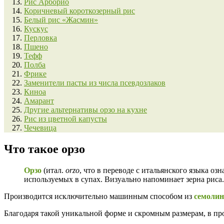
Рис Арборио
Коричневый короткозерный рис
Белый рис «Жасмин»
Кускус
Перловка
Пшено
Тефф
Полба
Фрике
Заменители пасты из числа псевдозлаков
Киноа
Амарант
Другие альтернативы орзо на кухне
Рис из цветной капусты
Чечевица
Что такое орзо
Орзо
(итал.
orzo
, что в переводе с итальянского языка озн
используемых в супах. Визуально напоминает зерна риса.
Производится исключительно машинным способом из
семоли
Благодаря такой уникальной форме и скромным размерам, в пр