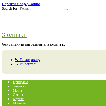
Перейти к содержанию
Search for:
3 оливки
Чем заменить ингредиенты в рецептах
🔠 По алфавиту
🍳 Инвентарь
Приправы
Заправки
Масла
Овощи
Фрукты
Молочка