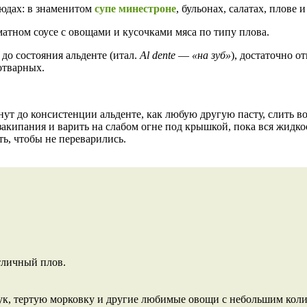
людах: в знаменитом
супе минестроне
, бульонах, салатах, плове 
матном соусе с овощами и кусочками мяса по типу плова.
до состояния альденте (итал.
Al dente
—
«на зуб»
), достаточно о
отварных.
ут до консистенции альденте, как любую другую пасту, слить во
закипания и варить на слабом огне под крышкой, пока вся жидкос
ь, чтобы не переварились.
тличный плов.
ук, тертую морковку и другие любимые овощи с небольшим колич