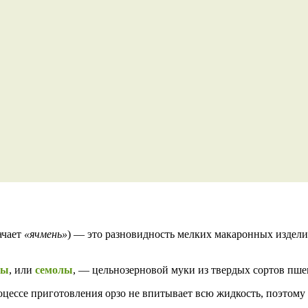
ачает
«ячмень»
) — это разновидность мелких макаронных издели
ны
, или
семолы
, — цельнозерновой муки из твердых сортов пше
оцессе приготовления орзо не впитывает всю жидкость, поэтому 