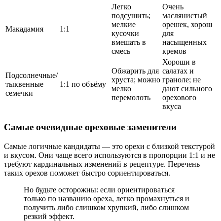
Легко
Очень
подсушить;
маслянистый
мелкие
орешек, хорош
Макадамия
1:1
кусочки
для
вмешать в
насыщенных
смесь
кремов
Хороши в
Обжарить для
салатах и
Подсолнечные/
хруста; можно
граноле; не
тыквенные
1:1 по объёму
мелко
дают сильного
семечки
перемолоть
орехового
вкуса
Самые очевидные ореховые заменители
Самые логичные кандидаты — это орехи с близкой текстурой
и вкусом. Они чаще всего используются в пропорции 1:1 и не
требуют кардинальных изменений в рецептуре. Перечень
таких орехов поможет быстро сориентироваться.
Но будьте осторожны: если ориентироваться
только по названию ореха, легко промахнуться и
получить либо слишком хрупкий, либо слишком
резкий эффект.