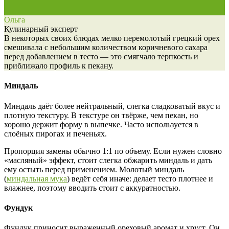
Ольга
Кулинарный эксперт
В некоторых своих блюдах мелко перемолотый грецкий орех
смешивала с небольшим количеством коричневого сахара
перед добавлением в тесто — это смягчало терпкость и
приближало профиль к пекану.
Миндаль
Миндаль даёт более нейтральный, слегка сладковатый вкус и
плотную текстуру. В текстуре он твёрже, чем пекан, но
хорошо держит форму в выпечке. Часто используется в
слоёных пирогах и печеньях.
Пропорция замены обычно 1:1 по объему. Если нужен словно
«масляный» эффект, стоит слегка обжарить миндаль и дать
ему остыть перед применением. Молотый миндаль
(
миндальная мука
) ведёт себя иначе: делает тесто плотнее и
влажнее, поэтому вводить стоит с аккуратностью.
Фундук
Фундук приносит выраженный ореховый аромат и хруст. Он