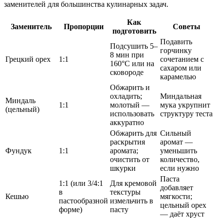
заменителей для большинства кулинарных задач.
Как
Заменитель
Пропорции
Советы
подготовить
Подавить
Подсушить 5–
горчинку
8 мин при
Грецкий орех
1:1
сочетанием с
160°C или на
сахаром или
сковороде
карамелью
Обжарить и
охладить;
Миндальная
Миндаль
1:1
молотый —
мука укрупнит
(цельный)
использовать
структуру теста
аккуратно
Обжарить для
Сильный
раскрытия
аромат —
Фундук
1:1
аромата;
уменьшить
очистить от
количество,
шкурки
если нужно
Паста
1:1 (или 3/4:1
Для кремовой
добавляет
в
текстуры
Кешью
мягкости;
пастообразной
измельчить в
цельный орех
форме)
пасту
— даёт хруст