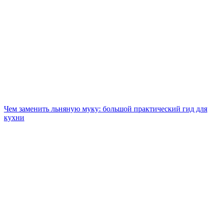
Чем заменить льняную муку: большой практический гид для
кухни