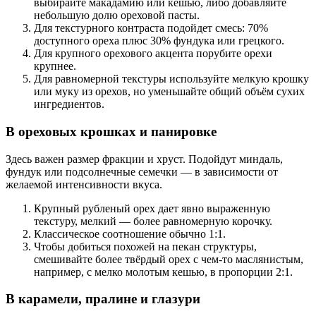
выбирайте макадамию или кешью, либо добавляйте
небольшую долю ореховой пасты.
Для текстурного контраста подойдет смесь: 70%
доступного ореха плюс 30% фундука или грецкого.
Для крупного орехового акцента порубите орехи
крупнее.
Для равномерной текстуры используйте мелкую крошку
или муку из орехов, но уменьшайте общий объём сухих
ингредиентов.
В ореховых крошках и панировке
Здесь важен размер фракции и хруст. Подойдут миндаль,
фундук или подсолнечные семечки — в зависимости от
желаемой интенсивности вкуса.
Крупный рубленый орех дает явно выраженную
текстуру, мелкий — более равномерную корочку.
Классическое соотношение обычно 1:1.
Чтобы добиться похожей на пекан структуры,
смешивайте более твёрдый орех с чем-то маслянистым,
например, с мелко молотым кешью, в пропорции 2:1.
В карамели, пралине и глазури