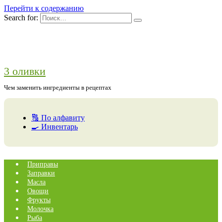
Перейти к содержанию
Search for:
3 оливки
Чем заменить ингредиенты в рецептах
🔠 По алфавиту
🍳 Инвентарь
Приправы
Заправки
Масла
Овощи
Фрукты
Молочка
Рыба