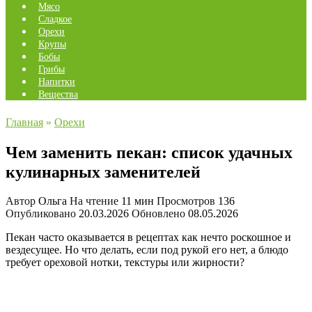
Мясо
Сладкое
Орехи
Крупы
Бобы
Грибы
Напитки
Вещества
Главная
»
Орехи
Чем заменить пекан: список удачных
кулинарных заменителей
Автор
Ольга
На чтение
11 мин
Просмотров
136
Опубликовано
20.03.2026
Обновлено
08.05.2026
Пекан часто оказывается в рецептах как нечто роскошное и
вездесущее. Но что делать, если под рукой его нет, а блюдо
требует ореховой нотки, текстуры или жирности?