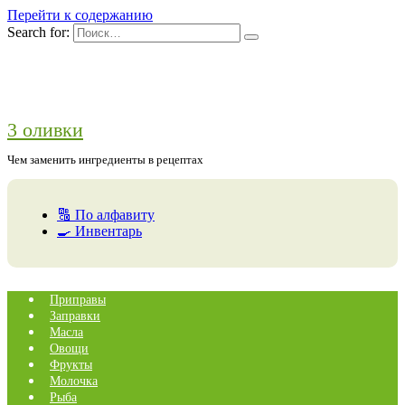
Перейти к содержанию
Search for:
3 оливки
Чем заменить ингредиенты в рецептах
🔠 По алфавиту
🍳 Инвентарь
Приправы
Заправки
Масла
Овощи
Фрукты
Молочка
Рыба