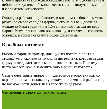
В моей практике приходилось делать котлеты с добавлением
небольших кусочков бекона вместо сала — получалось сочно
и с ароматом копчености.
Однажды работала над блюдом, в котором требовалось мелко
рубленое сырое сало для фарша, а его не было. Добавила
мелкие кубики грудинки и 12% сливочного масла по весу
фарша. Результат понравился и повару, и гостям — сочность
осталась, а аромат стал чуть более сливочным.
В рыбных котлетах
Рыбный фарш, например, для щучьих котлет, любит не
столько жир, сколько связующий ингредиент, которая держит
форму и не делает котлеты слишком плотными. Поэтому
часто бывает нужно заменить сало в рыбных котлетах.
Самые очевидные аналоги —
сливочное масло
, аккуратно
вкрапленное маленькими кусочками, или
мягкий рыбий жир
,
по возможности добытый из того же вида рыбы.
Чем заменить сало в щучьих котлетах?