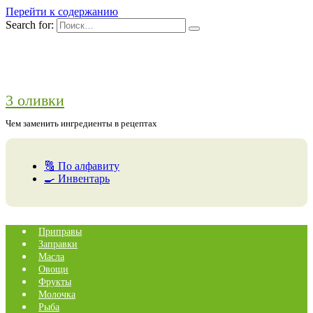
Перейти к содержанию
Search for:
3 оливки
Чем заменить ингредиенты в рецептах
🔠 По алфавиту
🍳 Инвентарь
Приправы
Заправки
Масла
Овощи
Фрукты
Молочка
Рыба