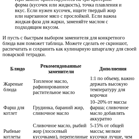
форма (кусочек или жидкость), точка плавления и
вкус. Если нужен кусочек, ищите твердый жир
или нарезанное мясо с прослойкой. Если важна
жидкая фаза для жарки, заменяйте маслом с
подходящим вкусом.
И пусть с быстрым выбором заменителя для конкретного
блюда вам поможет таблица. Можете сделать ее скриншот,
распечатать и сохранить как кулинарную шпаргалку для своей
поварской тетрадки.
Рекомендованные
Блюдо
Дополнения
заменители
1:1 по объему, важно
Топленое масло,
Жареные
держать высокую
рафинированное
блюда
температуру для
растительное масло
корочки
10–20% от массы
Фарш для
Грудинка, бараний жир,
фарша; сливочное
котлет
сливочное масло
масло добавлять
аккуратно
Сливочное масло, рыбий
5-15% от общей
Рыбные
жир (лососевый
массы; мелкие
котлеты
кусочками), перепелиные
кусочки лучше, чем