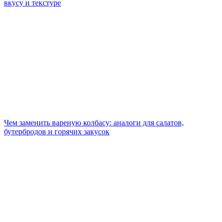
вкусу и текстуре
Чем заменить вареную колбасу: аналоги для салатов,
бутербродов и горячих закусок